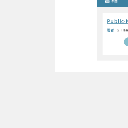
Public-
著者
G. Han