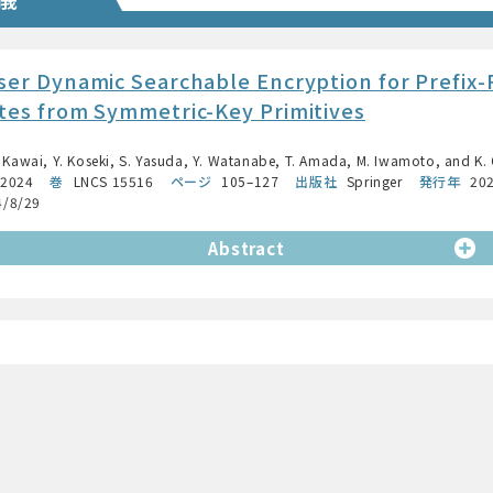
ser Dynamic Searchable Encryption for Prefix-
tes from Symmetric-Key Primitives
Y. Kawai, Y. Koseki, S. Yasuda, Y. Watanabe, T. Amada, M. Iwamoto, and K.
 2024
巻
LNCS 15516
ページ
105–127
出版社
Springer
発行年
20
4/8/29
Abstract