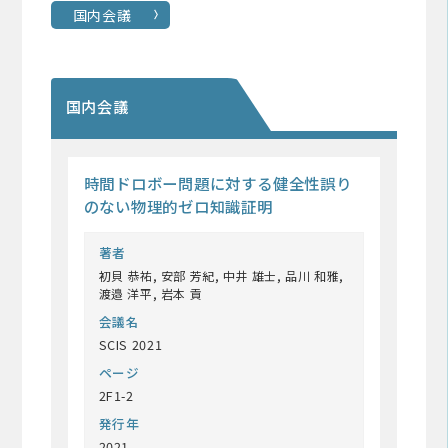
国内会議
国内会議
時間ドロボー問題に対する健全性誤り
のない物理的ゼロ知識証明
著者
初貝 恭祐, 安部 芳紀, 中井 雄士, 品川 和雅,
渡邉 洋平, 岩本 貢
会議名
SCIS 2021
ページ
2F1-2
発行年
2021