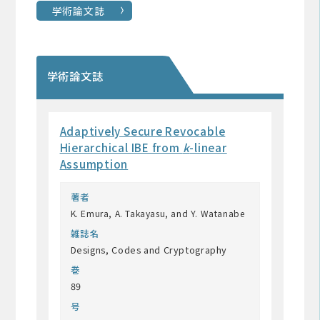
学術論文誌
学術論文誌
Adaptively Secure Revocable
Hierarchical IBE from
k
-linear
Assumption
著者
K. Emura, A. Takayasu, and Y. Watanabe
雑誌名
Designs, Codes and Cryptography
巻
89
号