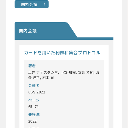
国内会議
国内会議
カードを用いた秘匿和集合プロトコル
著者
土井 アナスタシヤ, 小野 知樹, 安部 芳紀, 渡
邉 洋平, 岩本 貢
会議名
CSS 2022
ページ
65–71
発行年
2022