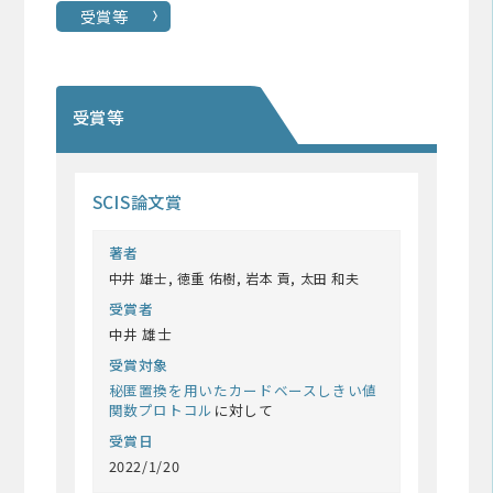
受賞等
受賞等
SCIS論文賞
著者
中井 雄士, 徳重 佑樹, 岩本 貢, 太田 和夫
受賞者
中井 雄士
受賞対象
秘匿置換を用いたカードベースしきい値
関数プロトコル
に対して
受賞日
2022/1/20