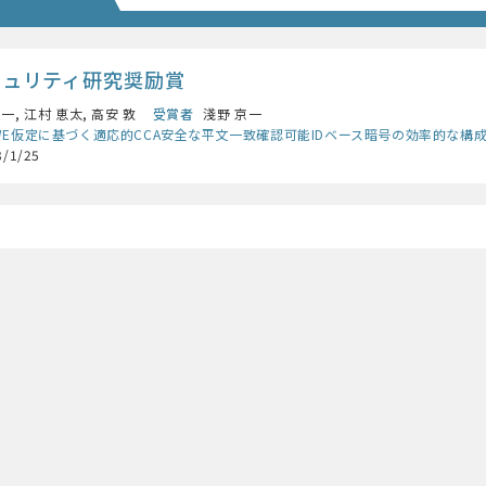
キュリティ研究奨励賞
一, 江村 恵太, 高安 敦
受賞者
淺野 京一
WE仮定に基づく適応的CCA安全な平文一致確認可能IDベース暗号の効率的な構
3/1/25