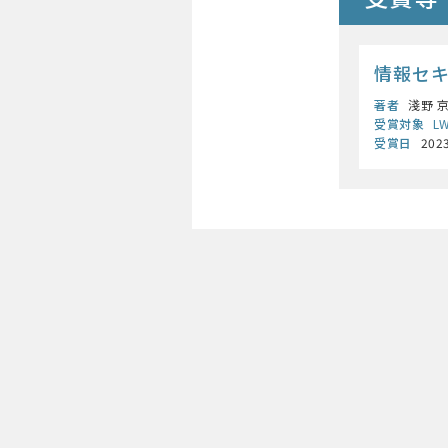
情報セ
著者
淺野 京
受賞対象
L
受賞日
202