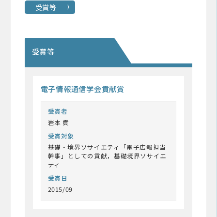
受賞等
受賞等
電子情報通信学会貢献賞
受賞者
岩本 貢
受賞対象
基礎・境界ソサイエティ「電子広報担当
幹事」としての貢献，基礎境界ソサイエ
ティ
受賞日
2015/09