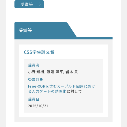
受賞等
受賞等
CSS学生論文賞
受賞者
小野 知樹, 渡邉 洋平, 岩本 貢
受賞対象
Free-XORを含むガーブルド回路におけ
る入力ゲートの効率化
に対して
受賞日
2025/10/31