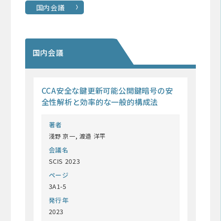
国内会議
国内会議
CCA安全な鍵更新可能公開鍵暗号の安
全性解析と効率的な一般的構成法
著者
淺野 京一, 渡邉 洋平
会議名
SCIS 2023
ページ
3A1-5
発行年
2023