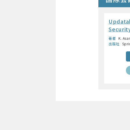
Updatab
Securit
著者
K. Asa
出版社
Spri