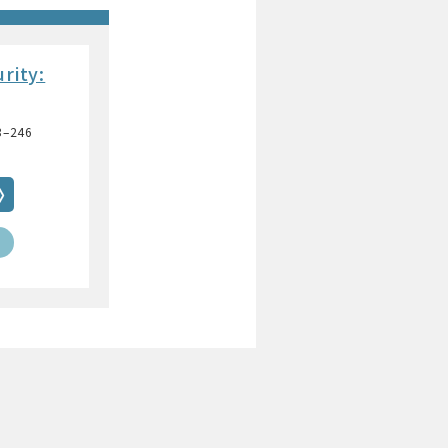
rity:
3–246