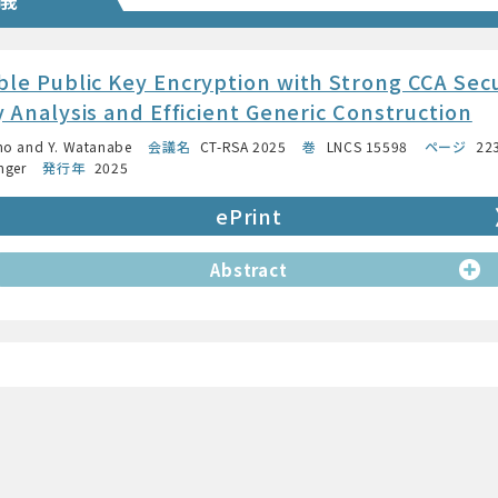
le Public Key Encryption with Strong CCA Secu
y Analysis and Efficient Generic Construction
no and Y. Watanabe
会議名
CT-RSA 2025
巻
LNCS 15598
ページ
22
nger
発行年
2025
ePrint
Abstract