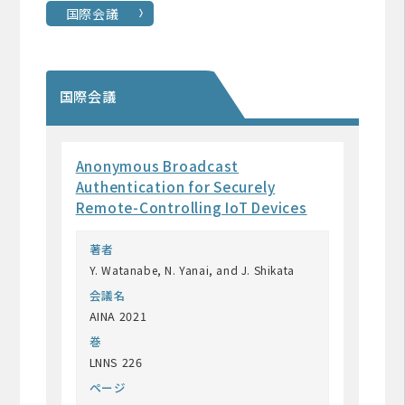
国際会議
国際会議
Anonymous Broadcast
Authentication for Securely
Remote-Controlling IoT Devices
著者
Y. Watanabe, N. Yanai, and J. Shikata
会議名
AINA 2021
巻
LNNS 226
ページ