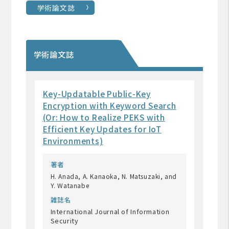
学術論文誌
学術論文誌
Key-Updatable Public-Key
Encryption with Keyword Search
(Or: How to Realize PEKS with
Efficient Key Updates for IoT
Environments)
著者
H. Anada, A. Kanaoka, N. Matsuzaki, and
Y. Watanabe
雑誌名
International Journal of Information
Security