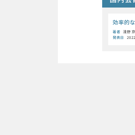
効率的
著者
淺野 京
発表日
202