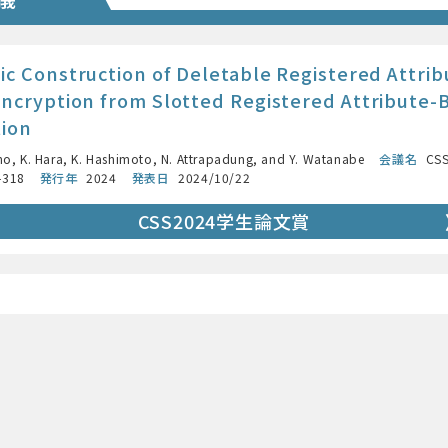
ic Construction of Deletable Registered Attrib
ncryption from Slotted Registered Attribute-
tion
no, K. Hara, K. Hashimoto, N. Attrapadung, and Y. Watanabe
会議名
CSS
–318
発行年
2024
発表日
2024/10/22
CSS2024学生論文賞