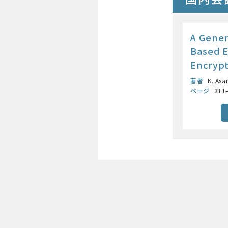
A Gener
Based E
Encryp
著者
K. Asa
ページ
311