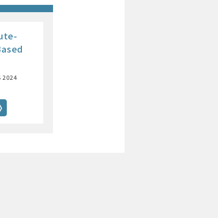
ute-
Based
 2024