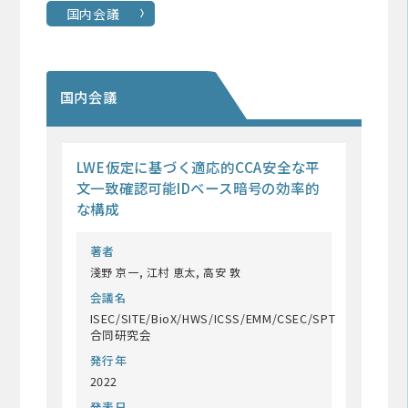
国内会議
国内会議
LWE仮定に基づく適応的CCA安全な平
文一致確認可能IDベース暗号の効率的
な構成
著者
淺野 京一, 江村 恵太, 高安 敦
会議名
ISEC/SITE/BioX/HWS/ICSS/EMM/CSEC/SPT
合同研究会
発行年
2022
発表日