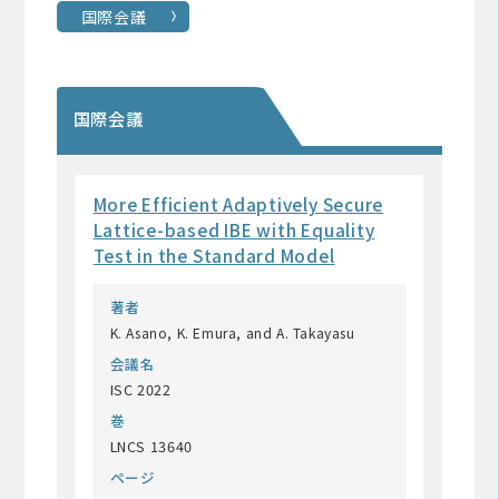
国際会議
国際会議
More Efficient Adaptively Secure
Lattice-based IBE with Equality
Test in the Standard Model
著者
K. Asano, K. Emura, and A. Takayasu
会議名
ISC 2022
巻
LNCS 13640
ページ