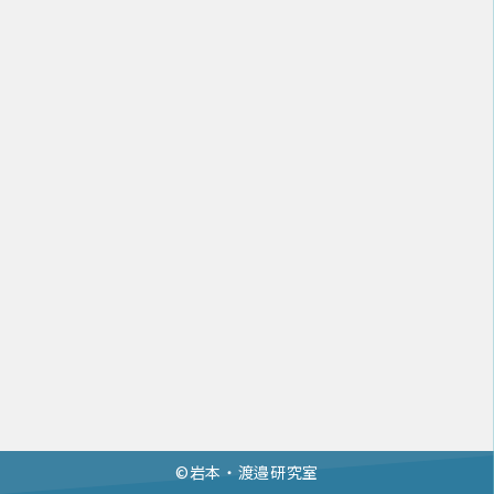
©︎岩本・渡邉研究室