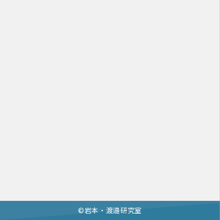
©︎岩本・渡邉研究室